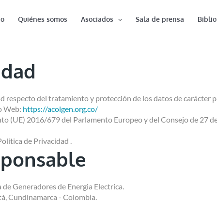
io
Quiénes somos
Asociados
Sala de prensa
Bibli
idad
dad respecto del tratamiento y protección de los datos de carácter
io Web:
https://acolgen.org.co/
nto (UE) 2016/679 del Parlamento Europeo y del Consejo de 27 de a
olítica de Privacidad .
sponsable
de Generadores de Energia Electrica.
otá, Cundinamarca - Colombia.