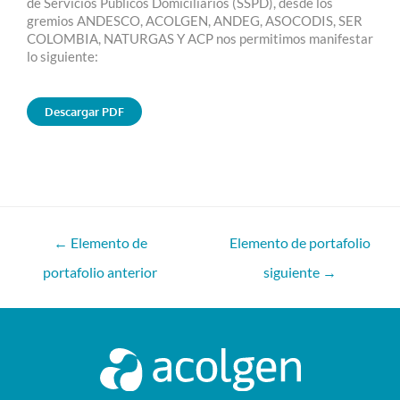
de Servicios Públicos Domiciliarios (SSPD), desde los
gremios ANDESCO, ACOLGEN, ANDEG, ASOCODIS, SER
COLOMBIA, NATURGAS Y ACP nos permitimos manifestar
lo siguiente:
Descargar PDF
←
Elemento de
Elemento de portafolio
portafolio anterior
siguiente
→